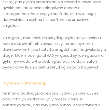
ein tai, gan gynnig ymdeimlad o sicrwydd a thryst. Mae
gweithredu protocolau diogelwch cadarn a
strategaethau rheoli risg yn hanfodol er mwyn osgoi
damweiniau a sicrhau lles corfforol ac emosiynol
unigolion.
Yn ogystal, mae meithrin sefydlogrwydd mewn rwtinau
bob dydd, cyfathrebu cyson, a systemau cymorth
dibynadwy yn helpu i sefydlu amgylchedd rhagweladwy a
diogel. Mae model gofal HAD yn gosod sylfaen gadarn ar
gyfer hyrwyddo twf a datblygiad optimaidd, a safon
bywyd drwy flaenoriaethu Sefydlogrwydd a Diogelwch.
Grymuso a Chyfoethogi
Fel rhan o ddatblygiad personol rydym yn cynnwys ein
pobl ifanc yn weithredol yn y broses o wneud
penderfyniadau, gan hyrwyddo hunan-benderfyniad a