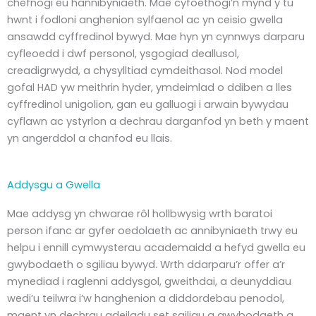
chefnogi eu hannibyniaeth. Mae cyfoethogi’n mynd y tu
hwnt i fodloni anghenion sylfaenol ac yn ceisio gwella
ansawdd cyffredinol bywyd. Mae hyn yn cynnwys darparu
cyfleoedd i dwf personol, ysgogiad deallusol,
creadigrwydd, a chysylltiad cymdeithasol. Nod model
gofal HAD yw meithrin hyder, ymdeimlad o ddiben a lles
cyffredinol unigolion, gan eu galluogi i arwain bywydau
cyflawn ac ystyrlon a dechrau darganfod yn beth y maent
yn angerddol a chanfod eu llais.
Addysgu a Gwella
Mae addysg yn chwarae rôl hollbwysig wrth baratoi
person ifanc ar gyfer oedolaeth ac annibyniaeth trwy eu
helpu i ennill cymwysterau academaidd a hefyd gwella eu
gwybodaeth o sgiliau bywyd. Wrth ddarparu’r offer a’r
mynediad i raglenni addysgol, gweithdai, a deunyddiau
wedi’u teilwra i’w hanghenion a diddordebau penodol,
maent yn dechrau adeiladu set sgiliau a gwybodaeth a