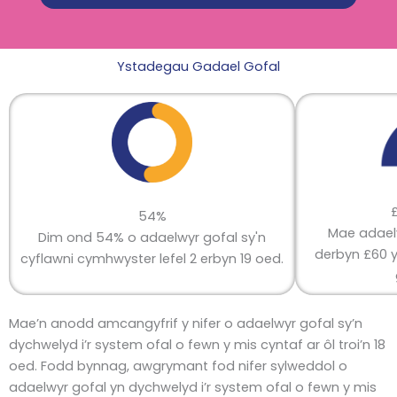
Ystadegau Gadael Gofal
54%
Mae adaely
Dim ond 54% o adaelwyr gofal sy'n
derbyn £60 
cyflawni cymhwyster lefel 2 erbyn 19 oed.
Mae’n anodd amcangyfrif y nifer o adaelwyr gofal sy’n
dychwelyd i’r system ofal o fewn y mis cyntaf ar ôl troi’n 18
oed. Fodd bynnag, awgrymant fod nifer sylweddol o
adaelwyr gofal yn dychwelyd i’r system ofal o fewn y mis