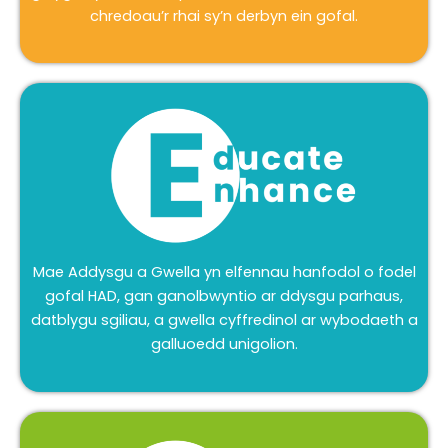
chredoau’r rhai sy’n derbyn ein gofal.
Mae Addysgu a Gwella yn elfennau hanfodol o fodel
gofal HAD, gan ganolbwyntio ar ddysgu parhaus,
datblygu sgiliau, a gwella cyffredinol ar wybodaeth a
galluoedd unigolion.