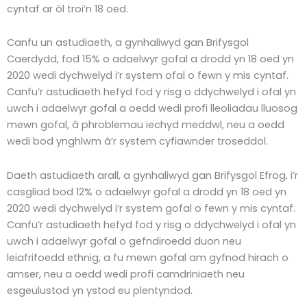
cyntaf ar ôl troi’n 18 oed.
Canfu un astudiaeth, a gynhaliwyd gan Brifysgol
Caerdydd, fod 15% o adaelwyr gofal a drodd yn 18 oed yn
2020 wedi dychwelyd i’r system ofal o fewn y mis cyntaf.
Canfu’r astudiaeth hefyd fod y risg o ddychwelyd i ofal yn
uwch i adaelwyr gofal a oedd wedi profi lleoliadau lluosog
mewn gofal, â phroblemau iechyd meddwl, neu a oedd
wedi bod ynghlwm â’r system cyfiawnder troseddol.
Daeth astudiaeth arall, a gynhaliwyd gan Brifysgol Efrog, i’r
casgliad bod 12% o adaelwyr gofal a drodd yn 18 oed yn
2020 wedi dychwelyd i’r system gofal o fewn y mis cyntaf.
Canfu’r astudiaeth hefyd fod y risg o ddychwelyd i ofal yn
uwch i adaelwyr gofal o gefndiroedd duon neu
leiafrifoedd ethnig, a fu mewn gofal am gyfnod hirach o
amser, neu a oedd wedi profi camdriniaeth neu
esgeulustod yn ystod eu plentyndod.