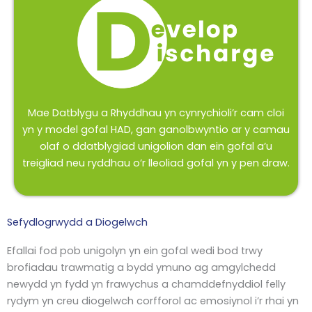
Mae Datblygu a Rhyddhau yn cynrychioli’r cam cloi
yn y model gofal HAD, gan ganolbwyntio ar y camau
olaf o ddatblygiad unigolion dan ein gofal a’u
treigliad neu ryddhau o’r lleoliad gofal yn y pen draw.
Sefydlogrwydd a Diogelwch
Efallai fod pob unigolyn yn ein gofal wedi bod trwy
brofiadau trawmatig a bydd ymuno ag amgylchedd
newydd yn fydd yn frawychus a chamddefnyddiol felly
rydym yn creu diogelwch corfforol ac emosiynol i’r rhai yn