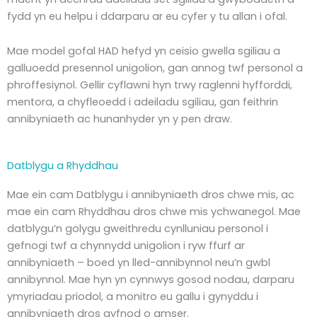
fydd yn eu helpu i ddarparu ar eu cyfer y tu allan i ofal.
Mae model gofal HAD hefyd yn ceisio gwella sgiliau a
galluoedd presennol unigolion, gan annog twf personol a
phroffesiynol. Gellir cyflawni hyn trwy raglenni hyfforddi,
mentora, a chyfleoedd i adeiladu sgiliau, gan feithrin
annibyniaeth ac hunanhyder yn y pen draw.
Datblygu a Rhyddhau
Mae ein cam Datblygu i annibyniaeth dros chwe mis, ac
mae ein cam Rhyddhau dros chwe mis ychwanegol. Mae
datblygu’n golygu gweithredu cynlluniau personol i
gefnogi twf a chynnydd unigolion i ryw ffurf ar
annibyniaeth – boed yn lled-annibynnol neu’n gwbl
annibynnol. Mae hyn yn cynnwys gosod nodau, darparu
ymyriadau priodol, a monitro eu gallu i gynyddu i
annibyniaeth dros gyfnod o amser.