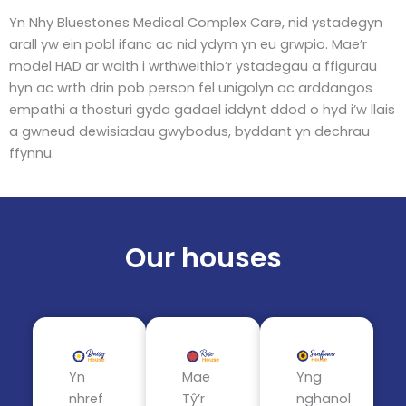
Yn Nhy Bluestones Medical Complex Care, nid ystadegyn
arall yw ein pobl ifanc ac nid ydym yn eu grwpio. Mae’r
model HAD ar waith i wrthweithio’r ystadegau a ffigurau
hyn ac wrth drin pob person fel unigolyn ac arddangos
empathi a thosturi gyda gadael iddynt ddod o hyd i’w llais
a gwneud dewisiadau gwybodus, byddant yn dechrau
ffynnu.
Our houses
Yn
Mae
Yng
nhref
Tŷ’r
nghanol