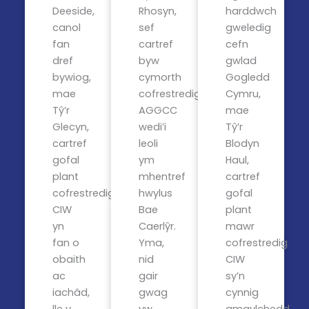
Deeside,
Rhosyn,
harddwch
canol
sef
gweledig
fan
cartref
cefn
dref
byw
gwlad
bywiog,
cymorth
Gogledd
mae
cofrestredig
Cymru,
Tŷ’r
AGGCC
mae
Glecyn,
wedi’i
Tŷ’r
cartref
leoli
Blodyn
gofal
ym
Haul,
plant
mhentref
cartref
cofrestredig
hwylus
gofal
CIW
Bae
plant
yn
Caerlŷr.
mawr
fan o
Yma,
cofrestredig
obaith
nid
CIW
ac
gair
sy’n
iachâd,
gwag
cynnig