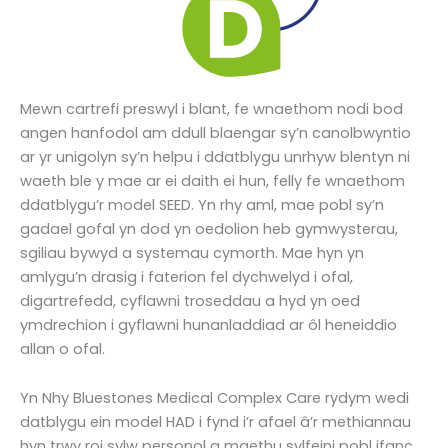
Mewn cartrefi preswyl i blant, fe wnaethom nodi bod
angen hanfodol am ddull blaengar sy’n canolbwyntio
ar yr unigolyn sy’n helpu i ddatblygu unrhyw blentyn ni
waeth ble y mae ar ei daith ei hun, felly fe wnaethom
ddatblygu’r model SEED. Yn rhy aml, mae pobl sy’n
gadael gofal yn dod yn oedolion heb gymwysterau,
sgiliau bywyd a systemau cymorth. Mae hyn yn
amlygu’n drasig i faterion fel dychwelyd i ofal,
digartrefedd, cyflawni troseddau a hyd yn oed
ymdrechion i gyflawni hunanladdiad ar ôl heneiddio
allan o ofal.
Yn Nhy Bluestones Medical Complex Care rydym wedi
datblygu ein model HAD i fynd i’r afael â’r methiannau
hyn trwy roi sylw personol a maethu sylfeini pobl ifanc.