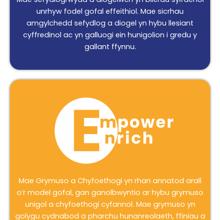
unrhyw fodel gofal effeithiol. Mae sicrhau
amgylchedd sefydlog a diogel yn hybu llesiant
cyffredinol ac yn galluogi ein hunigolion i gredu y
gallant ffynnu.
Mae Grymuso a Chyfoethogi yn rhan annatod arall
o’r model gofal, gan ganolbwyntio ar hybu grymuso
unigol a chyfoethogi cyfannol. Mae grymuso yn
golygu cydnabod a pharchu hunanreolaeth, ffiniau a