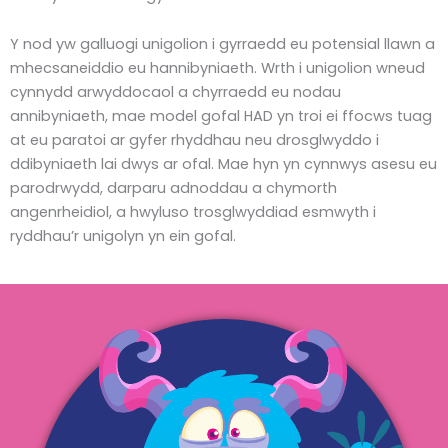
Y nod yw galluogi unigolion i gyrraedd eu potensial llawn a
mhecsaneiddio eu hannibyniaeth. Wrth i unigolion wneud
cynnydd arwyddocaol a chyrraedd eu nodau
annibyniaeth, mae model gofal HAD yn troi ei ffocws tuag
at eu paratoi ar gyfer rhyddhau neu drosglwyddo i
ddibyniaeth lai dwys ar ofal. Mae hyn yn cynnwys asesu eu
parodrwydd, darparu adnoddau a chymorth
angenrheidiol, a hwyluso trosglwyddiad esmwyth i
ryddhau’r unigolyn yn ein gofal.