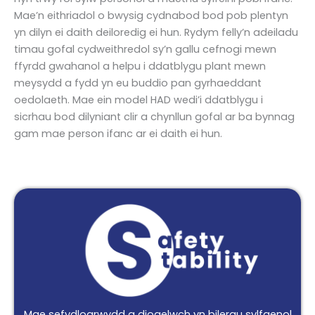
Mae’n eithriadol o bwysig cydnabod bod pob plentyn
yn dilyn ei daith deiloredig ei hun. Rydym felly’n adeiladu
timau gofal cydweithredol sy’n gallu cefnogi mewn
ffyrdd gwahanol a helpu i ddatblygu plant mewn
meysydd a fydd yn eu buddio pan gyrhaeddant
oedolaeth. Mae ein model HAD wedi’i ddatblygu i
sicrhau bod dilyniant clir a chynllun gofal ar ba bynnag
gam mae person ifanc ar ei daith ei hun.
Mae sefydlogrwydd a diogelwch yn bilerau sylfaenol